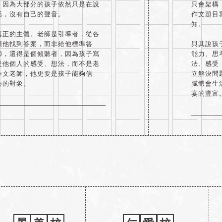
，因為大部分的孩子依然只是在說
只會架構
話，沒有自己的聲音。
作文題目
知。
真正的主體。老師是引導者，從各
領他找到答案，而非給他標準答
與其說孩
師，還得是個傾聽者，因為孩子寫
能力、思
是他個人的感受、想法，而不是老
法、感受
作文老師，他更要是孩子能夠信
立解決問
心的對象。
膩體會生
宴的豐富