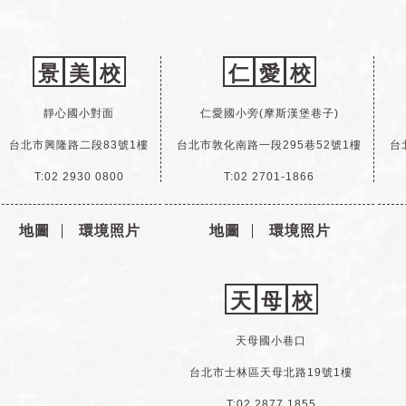
景
美
校
仁
愛
校
靜心國小對面
仁愛國小旁(摩斯漢堡巷子)
台北市興隆路二段83號1樓
台北市敦化南路一段295巷52號1樓
台
T:02 2930 0800
T:02 2701-1866
地圖
環境照片
地圖
環境照片
天
母
校
天母國小巷口
台北市士林區天母北路19號1樓
T:02 2877 1855