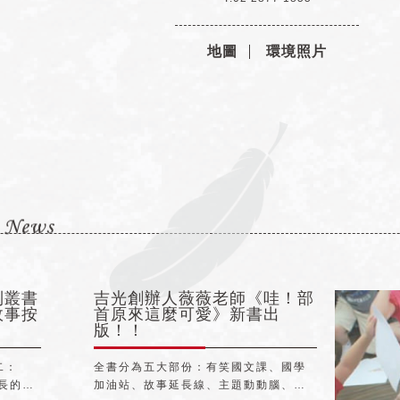
地圖
環境照片
列叢書
吉光創辦人薇薇老師《哇！部
故事按
首原來這麼可愛》新書出
版！！
二：
全書分為五大部份：有笑國文課、國學
加油站、故事延長線、主題動動腦、素