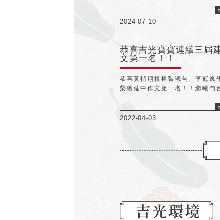
惑✖必學的典故✖風趣的筆法， 
事新解的智慧火花。
2024-07-10
恭喜吉光寶寶連續三屆
文第一名！！
恭喜黃楷翔接棒張曦勻、李冠逸
榮獲建中作文第一名！！繼曦勻
第一、冠逸台北市第二，祝楷翔
市賽得到好成績～
2022-04-03