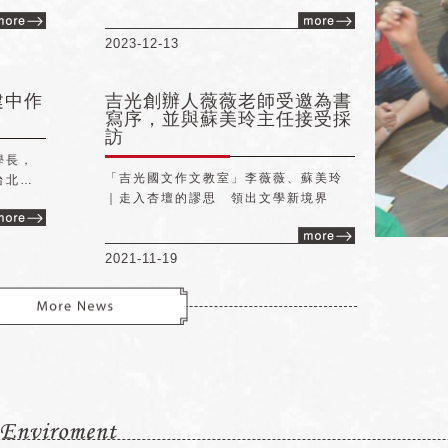
迸發故
養混合題，並搭配Podcast【薇薇老師
國學瘋】，可以聽到薇薇老師親自為小
朋友講故事喔！
2023-12-13
建中作
吉光創辦人薇薇老師受邀為書
寫序，並與蘇美玲主任接受採
訪
學長，
「吉光國文作文教室」李薇薇、蘇美玲
台北市
｜走入杏壇的謬思 領出文學新境界
也能在
2021-11-19