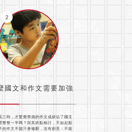
2
麼國文和作文需要加強
高三時，才驚覺學測的作文成績佔了國文
裡整整一半嗎？與其終點檢討，不如起點
子的作文不能只會修辭，沒有創意；不能