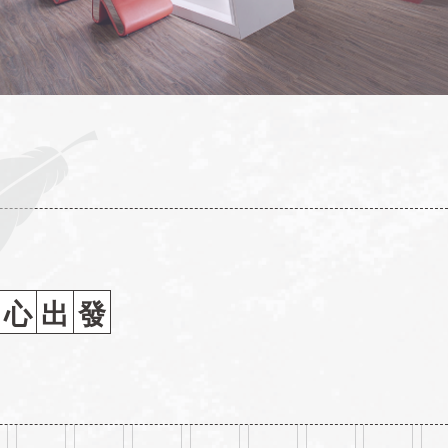
心
出
發