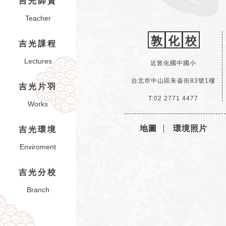
吉光師資
Teacher
敦
化
校
吉光課程
Lectures
近敦化國中國小
台北市中山區朱崙街83號1樓
吉光片羽
T:02 2771 4477
Works
地圖
環境照片
吉光環境
Enviroment
吉光分校
Branch