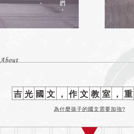
吉
光
國
文
，
作
文
教
室
，
重
為什麼孩子的國文需要加強?