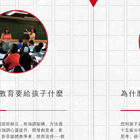
教育要給孩子什麼
為什
補習班林立，有強調架構、方法適
您到孩子
有強調心靈提升、開發創意者，更
十五級分
影音媒體教學者，然而這些----都
思考。孩