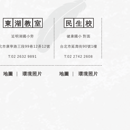
東
湖
教
室
民
生
校
近明湖國小旁
健康國小 對面
北市康寧路三段99巷12弄12號
台北市延壽街90號1樓
T:02 2632 9891
T:02 2742 2608
地圖
環境照片
地圖
環境照片