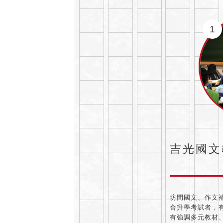
1
吉光國文
坊間國文、作文
合升學考試者，
有強調多元教材、